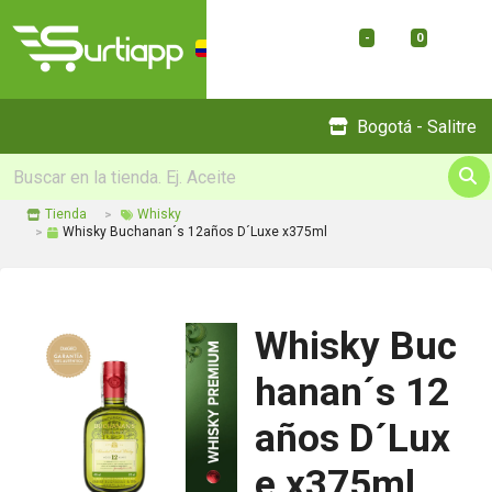
-
0
Menu
Bogotá - Salitre
Tienda
Whisky
Whisky Buchanan´s 12años D´Luxe x375ml
Whisky Buc
hanan´s 12
años D´Lux
e x375ml