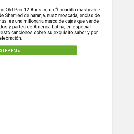
bió Old Parr 12 Años como “bocadillo masticable
s de Sherried de naranja, nuez moscada, encias de
demás, es una millonaria marca de cajas que vende
dos y partes de América Latina, en especial
sto canciones sobre su exquisito sabor y por
elebración.
ISTRARME