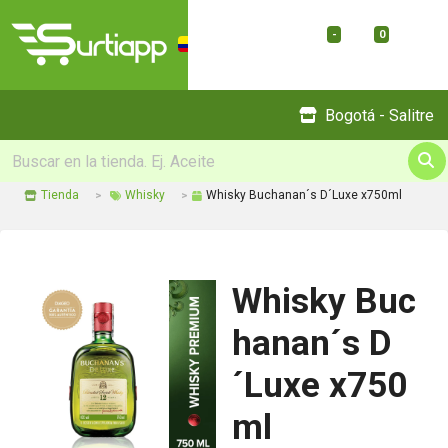
-
0
Menu
Bogotá - Salitre
Tienda
Whisky
Whisky Buchanan´s D´Luxe x750ml
Whisky Buc
hanan´s D
´Luxe x750
ml