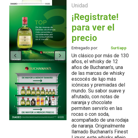
Unidad
¡Registrate!
para ver el
precio
Entregado por:
Surtiapp
Un clásico por más de 130
años, el whisky de 12
años de Buchanan's, una
de las marcas de whisky
escocés de lujo más
icónicas y premiadas del
mundo. Su sabor suave y
afrutado, con notas de
naranja y chocolate
permiten servirlo en las
rocas o con soda,
acompañado de una rodaja
de naranja. Originalmente
llamado Buchanan’s Finest
Liquor, este whisky añejo