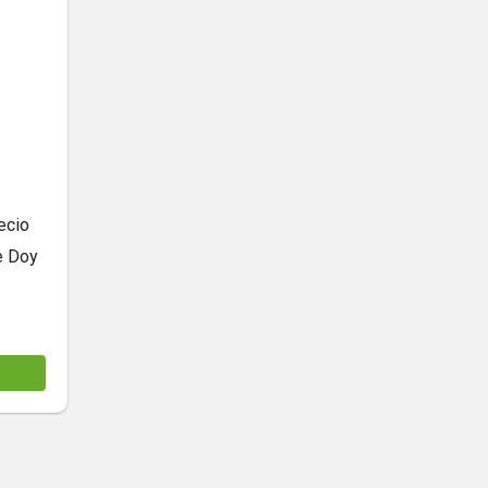
ecio
e Doy