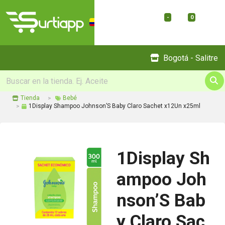
-
0
Menu
Bogotá - Salitre
Tienda
Bebé
1Display Shampoo Johnson’S Baby Claro Sachet x12Un x25ml
1Display Sh
ampoo Joh
nson’S Bab
y Claro Sac