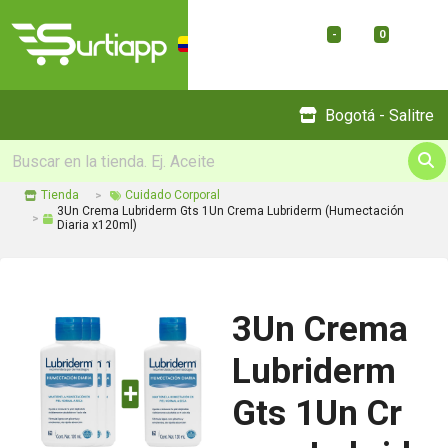
-
0
Menu
Bogotá - Salitre
Tienda
Cuidado Corporal
3Un Crema Lubriderm Gts 1Un Crema Lubriderm (Humectación
Diaria x120ml)
3Un Crema
Lubriderm
Gts 1Un Cr