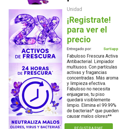
Unidad
¡Registrate!
para ver el
precio
Entregado por:
Surtiapp
Fabuloso Frescura Activa
Antibacterial. Limpiador
multiusos. Con partículas
activas y fragancias
concentradas. Más aroma
y limpieza efectiva.
Fabuloso no necesita
enjuagarse, tu piso
quedará visiblemente
limpio. Elimina el 99.99%
de bacterias* que pueden
causar malos olores**
REGISTRARME