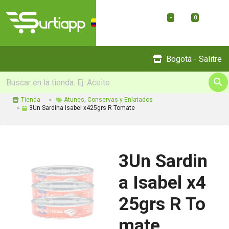
-
0
Menu
Bogotá - Salitre
Tienda
Atunes, Conservas y Enlatados
3Un Sardina Isabel x425grs R Tomate
3Un Sardin
a Isabel x4
25grs R To
mate