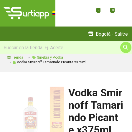
-
0
Menu
Bogotá - Salitre
Tienda
Ginebra y Vodka
Vodka Smirnoff Tamarindo Picante x375ml
Vodka Smir
noff Tamari
ndo Picant
e x375ml