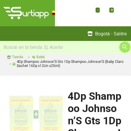
-
0
Menu
Bogotá - Salitre
Tienda
Bebé
4Dp Shampoo Johnson’S Gts 1Dp Shampoo Johnson’S (Baby Claro
Sachet 16Dp x12Un x25ml)
4Dp Shamp
oo Johnso
n’S Gts 1Dp