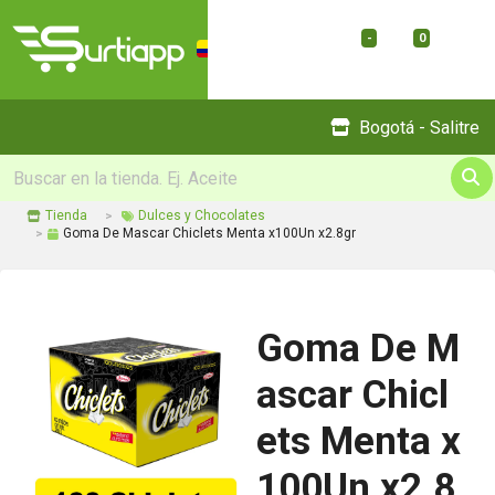
-
0
Menu
Bogotá - Salitre
Tienda
Dulces y Chocolates
Goma De Mascar Chiclets Menta x100Un x2.8gr
Goma De M
ascar Chicl
ets Menta x
100Un x2.8