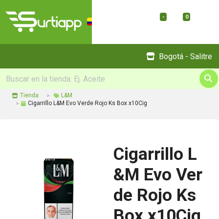
-
0
Menu
Bogotá - Salitre
Tienda
L&M
Cigarrillo L&M Evo Verde Rojo Ks Box x10Cig
Cigarrillo L
&M Evo Ver
de Rojo Ks
Box x10Cig