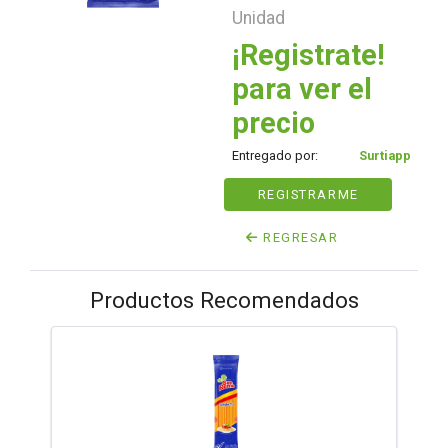
Unidad
¡Registrate!
para ver el
precio
Entregado por:
Surtiapp
REGISTRARME
REGRESAR
Productos Recomendados