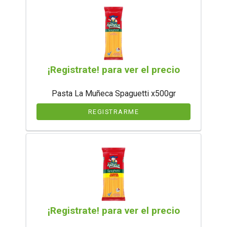
¡Registrate! para ver el precio
Pasta La Muñeca Spaguetti x500gr
REGISTRARME
¡Registrate! para ver el precio