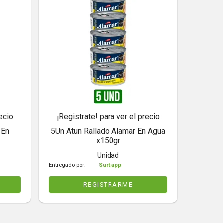
ecio
¡Registrate! para ver el precio
 En
5Un Atun Rallado Alamar En Agua
x150gr
Unidad
Entregado por:
Surtiapp
REGISTRARME