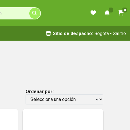
-
0
Sitio de despacho:
Bogotá - Salitre
Ordenar por: