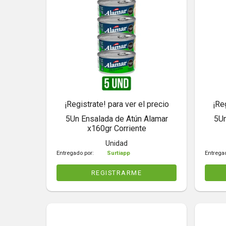
¡Registrate! para ver el precio
¡Re
5Un Ensalada de Atún Alamar
5Un
x160gr Corriente
Unidad
Entregado por:
Surtiapp
Entrega
REGISTRARME