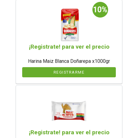
10%
¡Registrate! para ver el precio
Harina Maiz Blanca Doñarepa x1000gr
REGISTRARME
¡Registrate! para ver el precio