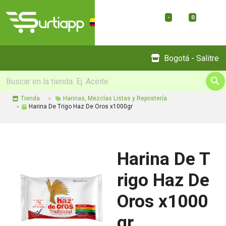
-
0
Menu
Bogotá - Salitre
Tienda
Harinas, Mezclas Listas y Repostería
Harina De Trigo Haz De Oros x1000gr
Harina De T
rigo Haz De
Oros x1000
gr