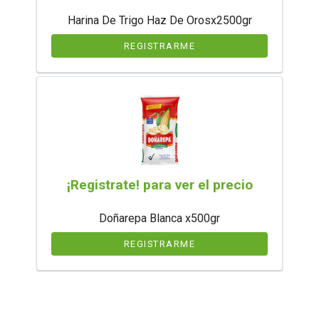
Harina De Trigo Haz De Orosx2500gr
REGISTRARME
¡Registrate! para ver el precio
Doñarepa Blanca x500gr
REGISTRARME