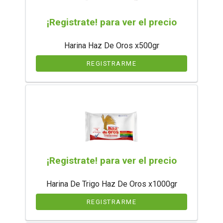
¡Registrate! para ver el precio
Harina Haz De Oros x500gr
REGISTRARME
¡Registrate! para ver el precio
Harina De Trigo Haz De Oros x1000gr
REGISTRARME