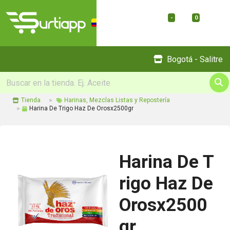
-
0
Menu
Bogotá - Salitre
Tienda
Harinas, Mezclas Listas y Repostería
Harina De Trigo Haz De Orosx2500gr
Harina De T
rigo Haz De
Orosx2500
gr