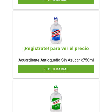
¡Registrate! para ver el precio
Aguardiente Antioqueño Sin Azucar x750ml
REGISTRARME