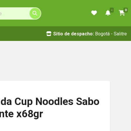
-
0
Sitio de despacho:
Bogotá - Salitre
ida Cup Noodles Sabo
ante x68gr