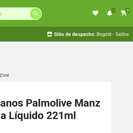
-
0
Sitio de despacho:
Bogotá - Salitre
221ml
anos Palmolive Manz
ia Líquido 221ml