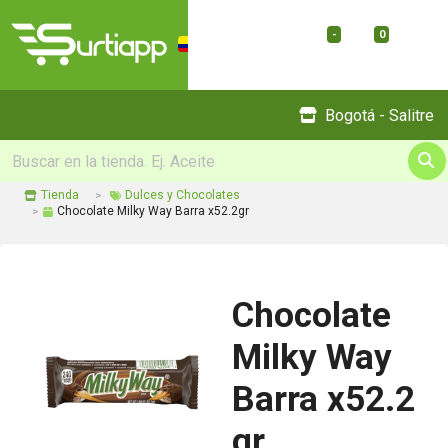
-
0
Menu
Bogotá - Salitre
Tienda
Dulces y Chocolates
Chocolate Milky Way Barra x52.2gr
Chocolate
Milky Way
Barra x52.2
gr