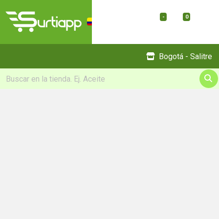
-
0
Menu
Bogotá - Salitre